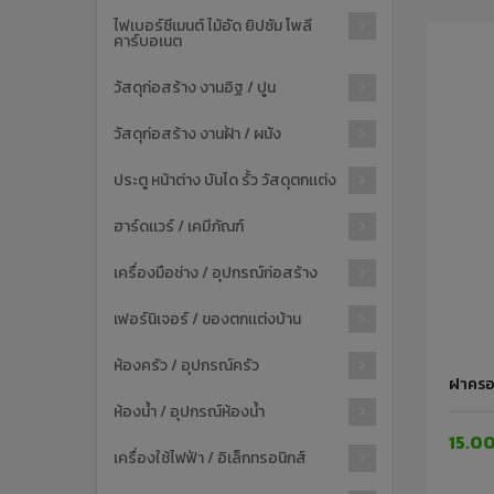
ไฟเบอร์ซีเมนต์ ไม้อัด ยิปซัม โพลี
คาร์บอเนต
วัสดุก่อสร้าง งานอิฐ / ปูน
วัสดุก่อสร้าง งานฝ้า / ผนัง
ประตู หน้าต่าง บันได รั้ว วัสดุตกเเต่ง
ฮาร์ดเเวร์ / เคมีภัณฑ์
เครื่องมือช่าง / อุปกรณ์ก่อสร้าง
เฟอร์นิเจอร์ / ของตกเเต่งบ้าน
ห้องครัว / อุปกรณ์ครัว
ฝาครอบ
ห้องน้ำ / อุปกรณ์ห้องน้ำ
15.0
เครื่องใช้ไฟฟ้า / อิเล็กทรอนิกส์