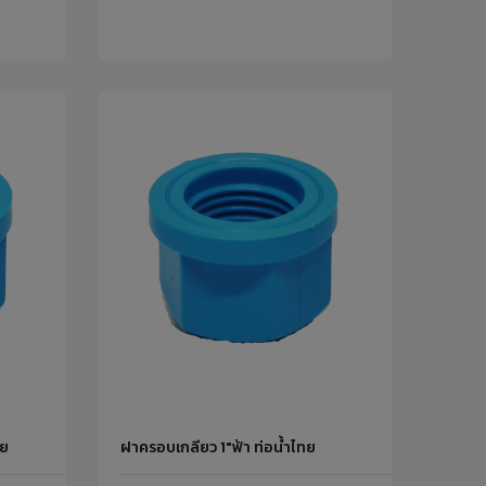
ทย
ฝาครอบเกลียว 1"ฟ้า ท่อน้ำไทย