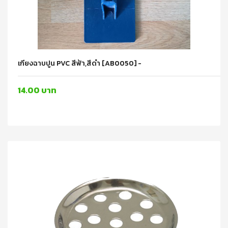
เกียงฉาบปูน PVC สีฟ้า,สีดำ [AB0050] -
14.00 บาท