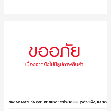
ข้อต่อตรงสวมท่อ PVC+PE ขนาด 1/2นิ้วx16mm. (5ตัว/แพ็ค) KANOK