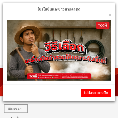
Login
My Account
$
โปรโมชั่นเเละข่าวสารล่าสุด
×
หมวดหมู่สินค้า
สินค้าทั้งหมด
ไม่ต้องแสดงอีก
SIDEBAR