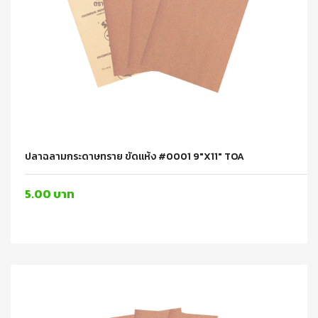
ปลาฉลามกระดาษทราย ขัดแห้ง #0001 9"x11" TOA
5.00 บาท