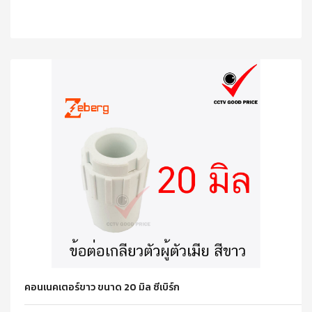
คอนเนคเตอร์ขาว ขนาด 20 มิล ซีเบิร์ก