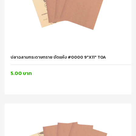
ปลาฉลามกระดาษทราย ขัดแห้ง #0000 9"x11" TOA
5.00 บาท