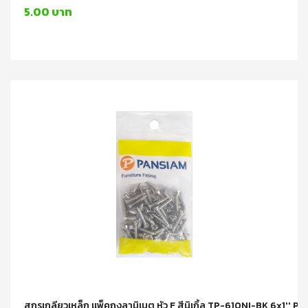
5.00 บาท
สกรูเกลียวเหล็ก แพ็คถุงลามิเนต หัว F สีนิเกิ้ล TP-610NI-BK 6x1'' 