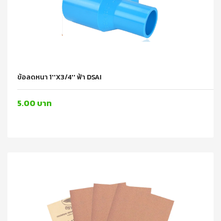
ข้อลดหนา 1''x3/4'' ฟ้า DSAI
5.00 บาท