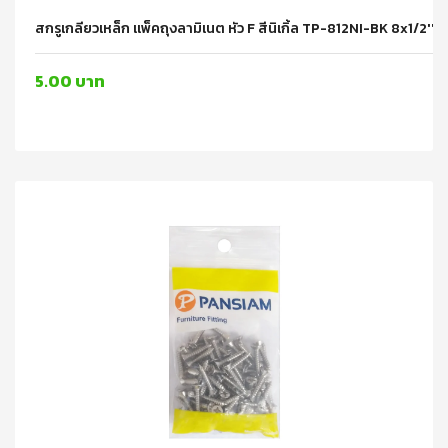
สกรูเกลียวเหล็ก แพ็คถุงลามิเนต หัว F สีนิเกิ้ล TP-812NI-BK 8x1/2'
5.00 บาท