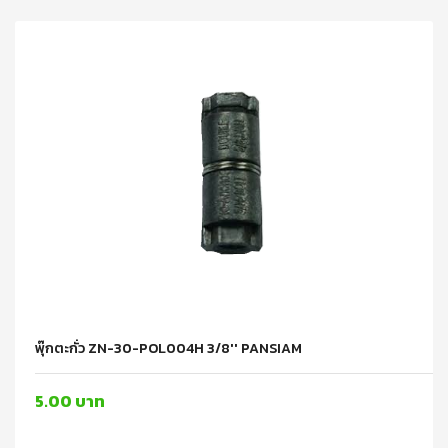
พุ๊กตะกั่ว ZN-30-POL004H 3/8'' PANSIAM
5.00 บาท