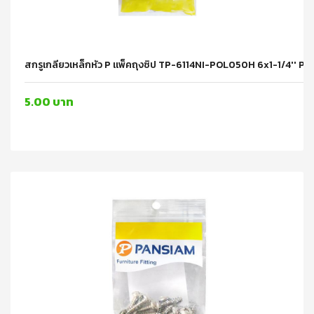
สกรูเกลียวเหล็กหัว P แพ็คถุงซิป TP-6114NI-POL050H 6x1-1/4'' P
5.00 บาท