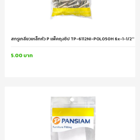
สกรูเกลียวเหล็กหัว P แพ็คถุงซิป TP-6112NI-POL050H 6x-1-1/2'' 
5.00 บาท