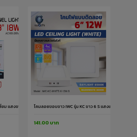
เหลี่ยม แสงขาว IWC PN 8 18W S WH IWACHI
โคมลอยขอบขาว IWC รุ่น KC ขาว 6 S แสงเหลืองนวล หน้าเห
141.00 บาท