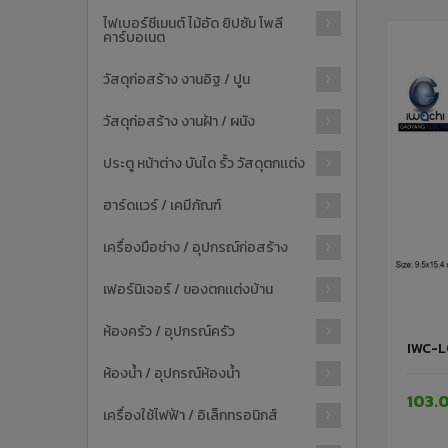
ไฟเบอร์ซีเมนต์ ไม้อัด ยิปซัม โพลี
คาร์บอเนต
วัสดุก่อสร้าง งานอิฐ / ปูน
วัสดุก่อสร้าง งานฝ้า / ผนัง
ประตู หน้าต่าง บันได รั้ว วัสดุตกเเต่ง
ฮาร์ดเเวร์ / เคมีภัณฑ์
เครื่องมือช่าง / อุปกรณ์ก่อสร้าง
เฟอร์นิเจอร์ / ของตกเเต่งบ้าน
ห้องครัว / อุปกรณ์ครัว
IWC-L
ห้องน้ำ / อุปกรณ์ห้องน้ำ
103.
เครื่องใช้ไฟฟ้า / อิเล็กทรอนิกส์