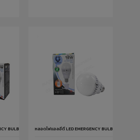
NCY BULB IWACHI ขนาด 9W IWACHI
หลอดไฟแอลอีดี LED EMERGENCY BULB IWACHI GE-0