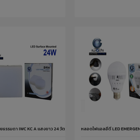
ยธรรมดา IWC KC A แสงขาว 24 วัตต์ IWACHI
หลอดไฟแอลอีดี LED EMERGE