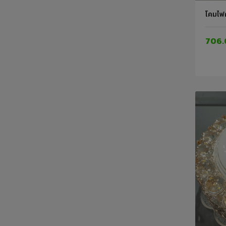
โคมไฟ
706.