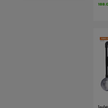
188.
โคมไฟ