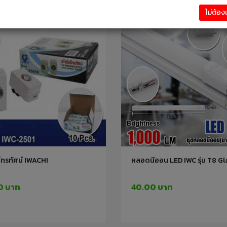
ไม่ต้อ
บโทรทัศน์ IWACHI
หลอดนีออน LED IWC รุ่น T8 G
0 บาท
40.00 บาท