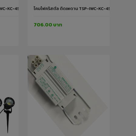
-IWC-KC-4STEP-24W-B 24W-B IWACHI
โคมไฟคริสตัล ติดเพดาน TSP-IWC-KC-4STEP-24W-C
706.00 บาท