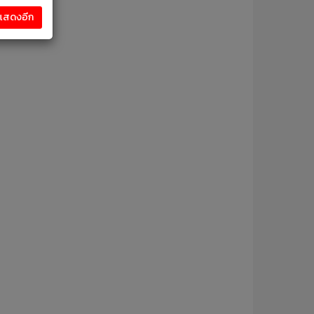
งแสดงอีก