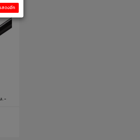
งแสดงอีก
ม. -