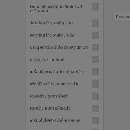
ไฟเบอร์ซีเมนต์ ไม้อัด ยิปซัม โพลี
คาร์บอเนต
Previo
วัสดุก่อสร้าง งานอิฐ / ปูน
วัสดุก่อสร้าง งานฝ้า / ผนัง
ประตู หน้าต่าง บันได รั้ว วัสดุตกเเต่ง
ฮาร์ดเเวร์ / เคมีภัณฑ์
เครื่องมือช่าง / อุปกรณ์ก่อสร้าง
เฟอร์นิเจอร์ / ของตกเเต่งบ้าน
ห้องครัว / อุปกรณ์ครัว
ห้องน้ำ / อุปกรณ์ห้องน้ำ
เครื่องใช้ไฟฟ้า / อิเล็กทรอนิกส์