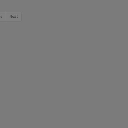
us
Next