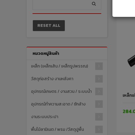
RESET ALL
หมวดหมู่สินค้า
เหล็ก (เหล็กเส้น / เหล็กรูปพรรณ)
วัสดุก่อสร้าง งานหลังคา
อุปกรณ์เกษตร / งานสวน / ระบบน้ำ
เหล็กแ
อุปกรณ์ทำความสะอาด / ซักล้าง
284.
งานระบบประปา
พื้นไม้ลามิเนต / พรม /วัสดุปูพื้น