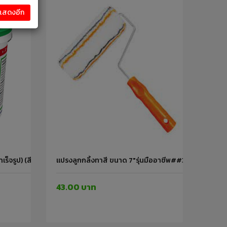
งแสดงอีก
เร็จรูป) (สีขาว) 5 กก. จระเข้
แปรงลูกกลิ้งทาสี ขนาด 7"รุ่นมืออาชีพ##30215 PUMP
43.00 บาท