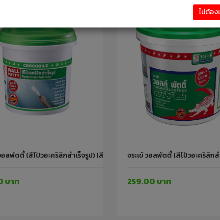
ไม่ต้อ
วอลพัตตี้ (สีโป้วอะคริลิกสำเร็จรูป) (สีขาว) 1.2 กก. จระเข้
จระเข้ วอลพัตตี้ (สีโป้วอะคริลิกสำ
0 บาท
259.00 บาท