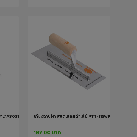
ยด 3"##30312 PUMPKIN
เกียงฉาบฝ้า สแตนเลสด้ามไม้ PTT-11SWP##28104 P
187.00 บาท