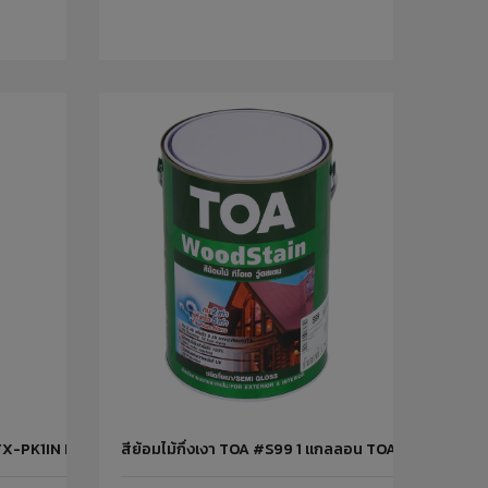
#TX-PK1IN PUMPKIN
สีย้อมไม้กึ่งเงา TOA #S99 1 แกลลอน TOA