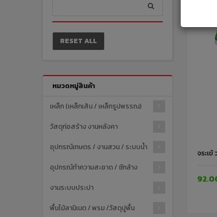
RESET ALL
หมวดหมู่สินค้า
เหล็ก (เหล็กเส้น / เหล็กรูปพรรณ)
วัสดุก่อสร้าง งานหลังคา
อุปกรณ์เกษตร / งานสวน / ระบบน้ำ
จระเข้ 
อุปกรณ์ทำความสะอาด / ซักล้าง
92.0
งานระบบประปา
พื้นไม้ลามิเนต / พรม /วัสดุปูพื้น