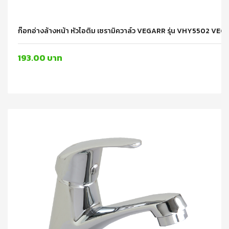
ก๊อกอ่างล้างหน้า หัวไอติม เซรามิควาล์ว VEGARR รุ่น VHY5502 VE
193.00 บาท