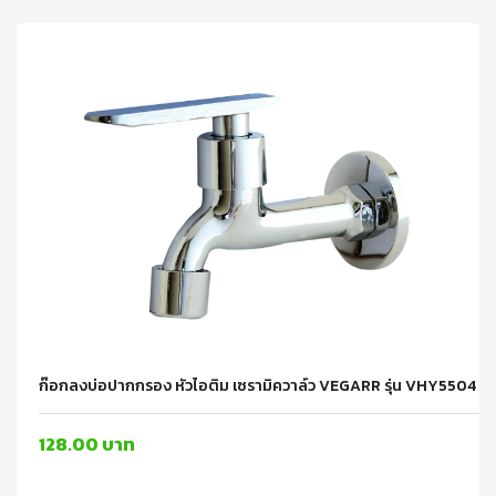
ก๊อกลงบ่อปากกรอง หัวไอติม เซรามิควาล์ว VEGARR รุ่น VHY5504 
128.00 บาท