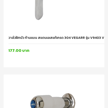
วาล์วฝักบัว ก้านแบน สแตนเลสแท้เกรด 304 VEGARR รุ่น V9403 V
177.00 บาท