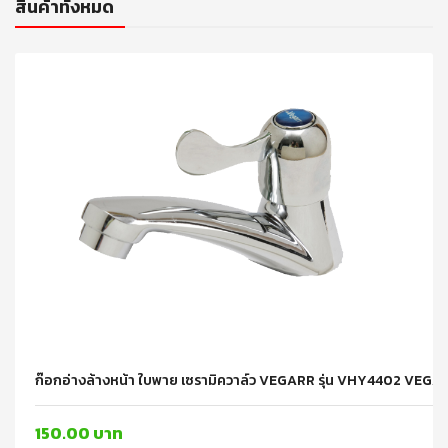
สินค้าทั้งหมด
ก๊อกอ่างล้างหน้า ใบพาย เซรามิควาล์ว VEGARR รุ่น VHY4402 VEGA
150.00 บาท