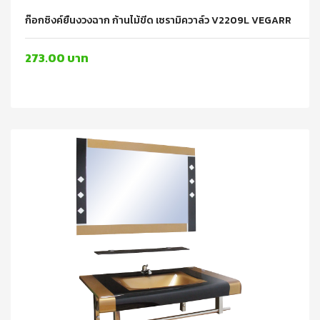
ก๊อกซิงค์ยืนงวงฉาก ก้านไม้ขีด เซรามิควาล์ว V2209L VEGARR
273.00 บาท