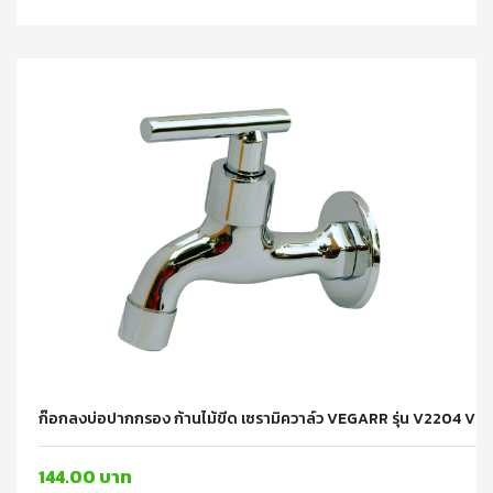
ก๊อกลงบ่อปากกรอง ก้านไม้ขีด เซรามิควาล์ว VEGARR รุ่น V2204 V
144.00 บาท