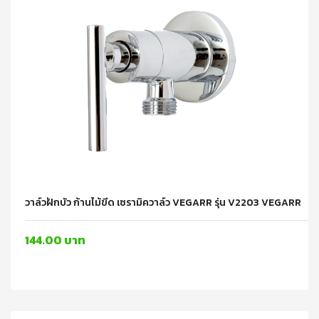
วาล์วฝักบัว ก้านไม้ขีด เซรามิควาล์ว VEGARR รุ่น V2203 VEGARR
144.00 บาท