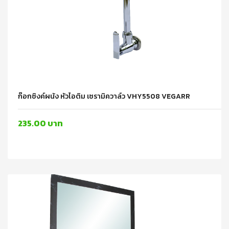
ก๊อกซิงค์ผนัง หัวไอติม เซรามิควาล์ว VHY5508 VEGARR
235.00 บาท