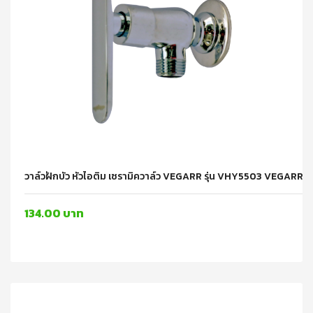
วาล์วฝักบัว หัวไอติม เซรามิควาล์ว VEGARR รุ่น VHY5503 VEGARR
134.00 บาท