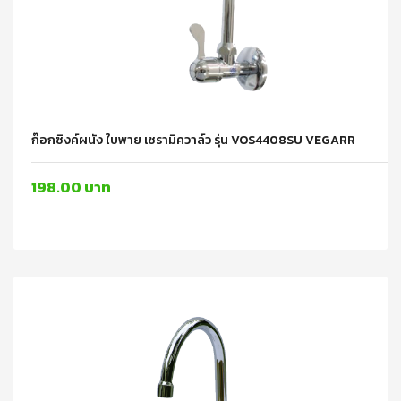
ก๊อกซิงค์ผนัง ใบพาย เซรามิควาล์ว รุ่น VOS4408SU VEGARR
198.00 บาท