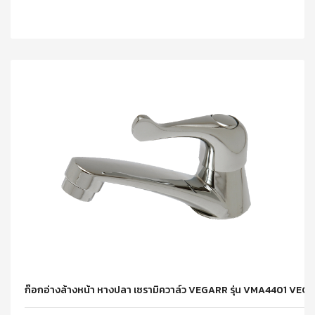
ก๊อกอ่างล้างหน้า หางปลา เซรามิควาล์ว VEGARR รุ่น VMA4401 VEG