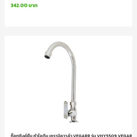
342.00 บาท
ก๊อกซิงค์ยืน หัวไอติม เซรามิควาล์ว VEGARR รุ่น VHY5509 VEGARR