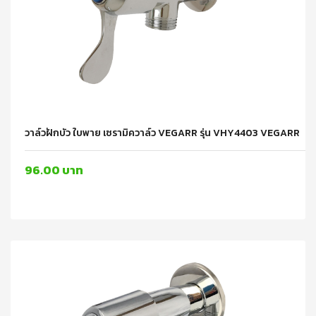
วาล์วฝักบัว ใบพาย เซรามิควาล์ว VEGARR รุ่น VHY4403 VEGARR
96.00 บาท