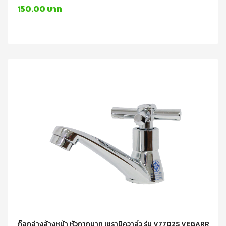
150.00 บาท
ก๊อกอ่างล้างหน้า หัวกากบาท เซรามิควาล์ว รุ่น V7702S VEGARR