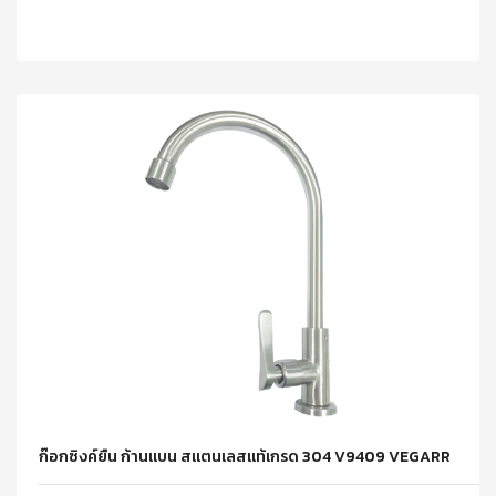
ก๊อกซิงค์ยืน ก้านแบน สแตนเลสแท้เกรด 304 V9409 VEGARR