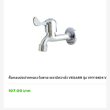
ก๊อกลงบ่อปากกรอง ใบพาย เซรามิควาล์ว VEGARR รุ่น VHY4404 V
107.00 บาท