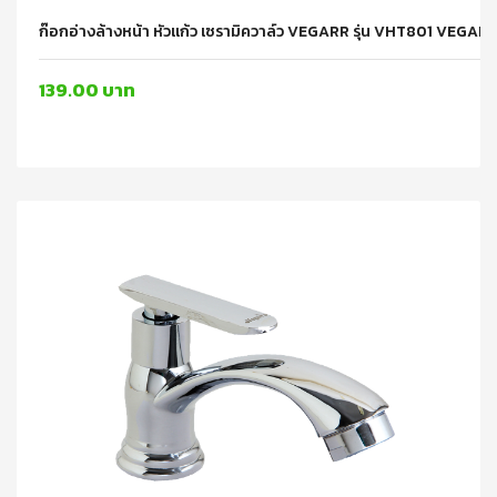
ก๊อกอ่างล้างหน้า หัวแก้ว เซรามิควาล์ว VEGARR รุ่น VHT801 VEGAR
139.00 บาท