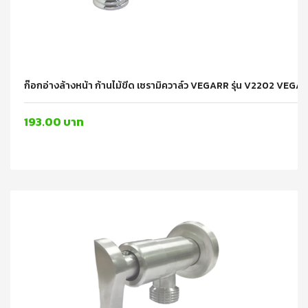
ก๊อกอ่างล้างหน้า ก้านไม้ขีด เซรามิควาล์ว VEGARR รุ่น V2202 VEGA
193.00 บาท