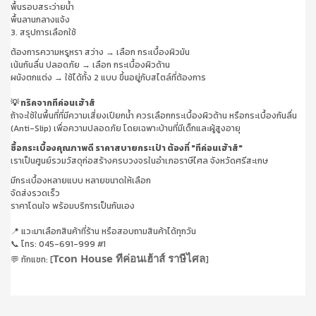
พื้นรอบสระว่ายน้ำ
พื้นลานกลางแจ้ง
3. สรุปการเลือกใช้
ต้องการความหรูหรา สว่าง → เลือก กระเบื้องผิวมัน
เน้นกันลื่น ปลอดภัย → เลือก กระเบื้องผิวด้าน
ผนังตกแต่ง → ใช้ได้ทั้ง 2 แบบ ขึ้นอยู่กับสไตล์ที่ต้องการ
💡 ทริคจากทีค่อนเฮ้าส์
ถ้าจะใช้ในพื้นที่ที่มีความเสี่ยงเปียกน้ำ ควรเลือกกระเบื้องผิวด้าน หรือกระเบื้องกันลื่น
(Anti-Slip) เพื่อความปลอดภัย โดยเฉพาะบ้านที่มีเด็กและผู้สูงอายุ
ซื้อกระเบื้องคุณภาพดี ราคาสบายกระเป๋า ต้องที่ "ทีค่อนเฮ้าส์"
เราเป็นศูนย์รวมวัสดุก่อสร้างครบวงจรในอำเภอราษีไศล จังหวัดศรีสะเกษ
มีกระเบื้องหลายแบบ หลายขนาดให้เลือก
จัดส่งรวดเร็ว
ราคาโดนใจ พร้อมบริการเป็นกันเอง
📍 แวะมาเลือกสินค้าที่ร้าน หรือสอบถามสินค้าได้ทุกวัน
📞 โทร: 045-691-999 #1
Tcon House ทีค่อนเฮ้าส์ ราษีไศล
💬 ทักแชท: [
]