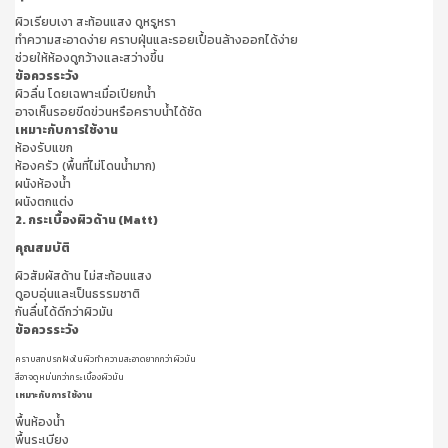
ผิวเรียบเงา สะท้อนแสง ดูหรูหรา
ทำความสะอาดง่าย คราบฝุ่นและรอยเปื้อนล้างออกได้ง่าย
ช่วยให้ห้องดูกว้างและสว่างขึ้น
ข้อควรระวัง
ผิวลื่น โดยเฉพาะเมื่อเปียกน้ำ
อาจเห็นรอยขีดข่วนหรือคราบน้ำได้ชัด
เหมาะกับการใช้งาน
ห้องรับแขก
ห้องครัว (พื้นที่ไม่โดนน้ำมาก)
ผนังห้องน้ำ
ผนังตกแต่ง
2. กระเบื้องผิวด้าน (Matt)
คุณสมบัติ
ผิวสัมผัสด้าน ไม่สะท้อนแสง
ดูอบอุ่นและเป็นธรรมชาติ
กันลื่นได้ดีกว่าผิวมัน
ข้อควรระวัง
คราบสกปรกฝังในผิวทำความสะอาดยากกว่าผิวมัน
สีอาจดูหม่นกว่ากระเบื้องผิวมัน
เหมาะกับการใช้งาน
พื้นห้องน้ำ
พื้นระเบียง