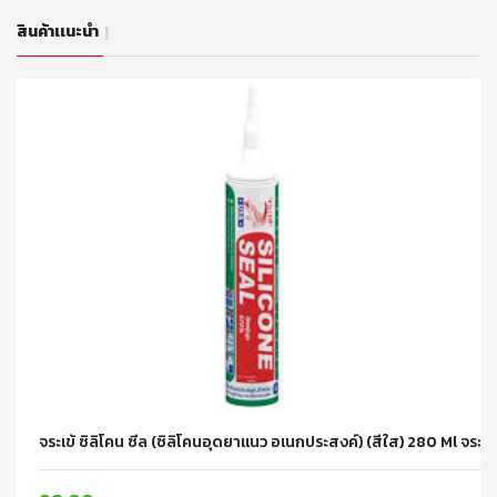
สินค้าเเนะนำ
จระเข้ ซิลิโคน ซีล (ซิลิโคนอุดยาแนว อเนกประสงค์) (สีใส) 280 Ml จระเข้