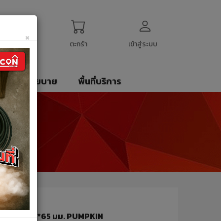
ogin
My Account
English
$
US Dollar
×
ตะกร้า
เข้าสู่ระบบ
รา
นโยบาย
พื้นที่บริการ
083 ขนาด 10*65 มม. PUMPKIN