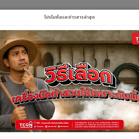
L
โปรโมชั่นเเละข่าวสารล่าสุด
ลัก
สินค้า
คูปอง
บริการของเรา
ติดต่อเ
รายละเอียดสินค้า
รายละเอียดสินค้า
ดอกบ็อกซ์ลมแม่เหล็กCR-V (เดี่ยว) #61