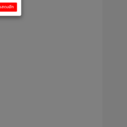
งแสดงอีก