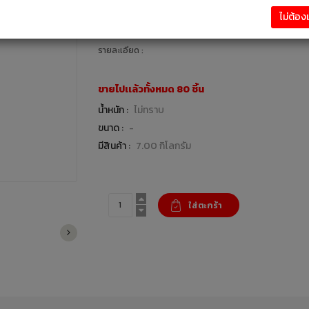
49.00 บาท
ไม่ต้อ
ฮาร์ดเเวร์ / เคมีภัณฑ์ : แบรนด์ เพชร
รายละเอียด :
ขายไปเเล้วทั้งหมด 80 ชิ้น
น้ำหนัก :
ไม่ทราบ
ขนาด :
-
มีสินค้า :
7.00 กิโลกรัม