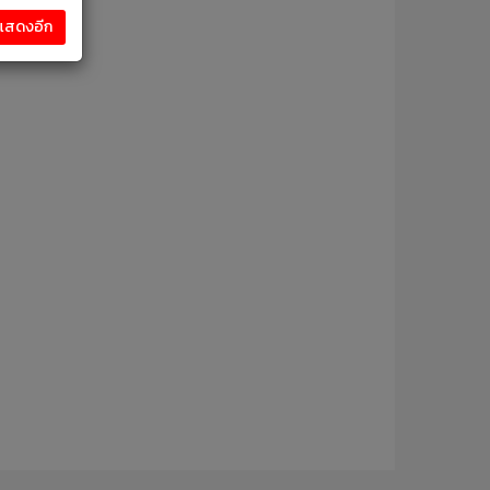
งแสดงอีก