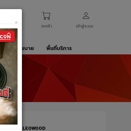
ogin
My Account
English
$
US Dollar
×
ตะกร้า
เข้าสู่ระบบ
รา
นโยบาย
พื้นที่บริการ
 7*26*2400 LEOWOOD