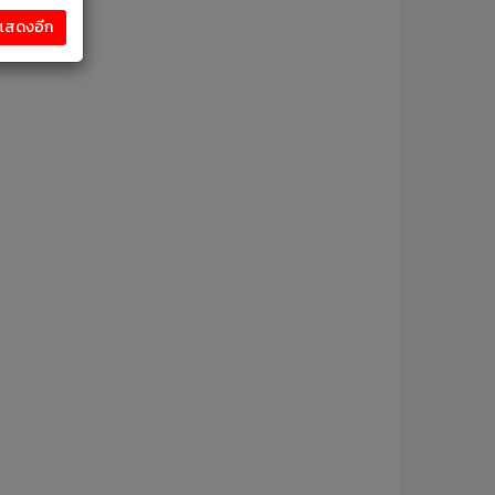
งแสดงอีก