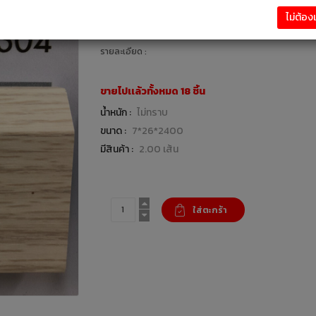
79.00 บาท
ไม่ต้อ
พื้นไม้ลามิเนต / พรม /วัสดุปูพื้น : แบรนด์ LEOWOOD
รายละเอียด :
ขายไปเเล้วทั้งหมด 18 ชิ้น
น้ำหนัก :
ไม่ทราบ
ขนาด :
7*26*2400
มีสินค้า :
2.00 เส้น