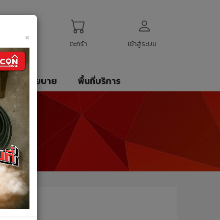
ogin
My Account
English
$
US Dollar
×
ตะกร้า
เข้าสู่ระบบ
รา
นโยบาย
พื้นที่บริการ
0 มล. TOA