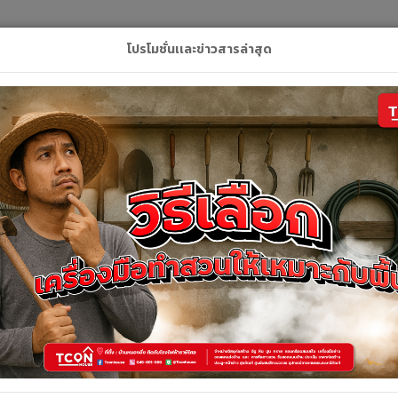
L
โปรโมชั่นเเละข่าวสารล่าสุด
ลัก
สินค้า
คูปอง
บริการของเรา
ติดต่อเ
รายละเอียดสินค้า
รายละเอียดสินค้า
ทีโอเอซิลิโคนซีลแลนท์(ชนิดกรด)#สีใส 28