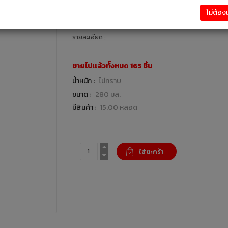
74.00 บาท
ไม่ต้อ
ฮาร์ดเเวร์ / เคมีภัณฑ์ : แบรนด์ TOA
รายละเอียด :
ขายไปเเล้วทั้งหมด 165 ชิ้น
น้ำหนัก :
ไม่ทราบ
ขนาด :
280 มล.
มีสินค้า :
15.00 หลอด