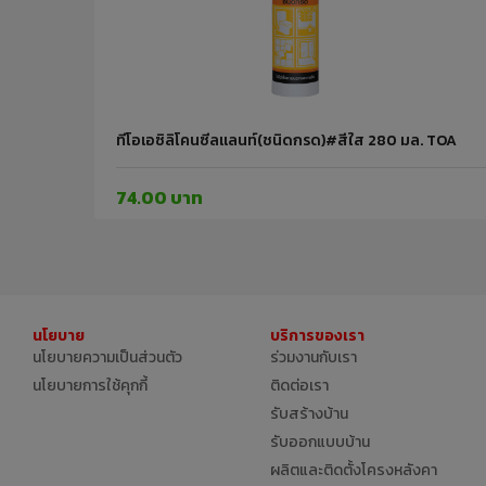
ทีโอเอซิลิโคนซีลแลนท์(ชนิดกรด)#สีใส 280 มล. TOA
74.00 บาท
นโยบาย
บริการของเรา
นโยบายความเป็นส่วนตัว
ร่วมงานกับเรา
นโยบายการใช้คุกกี้
ติดต่อเรา
รับสร้างบ้าน
รับออกแบบบ้าน
ผลิตและติดตั้งโครงหลังคา