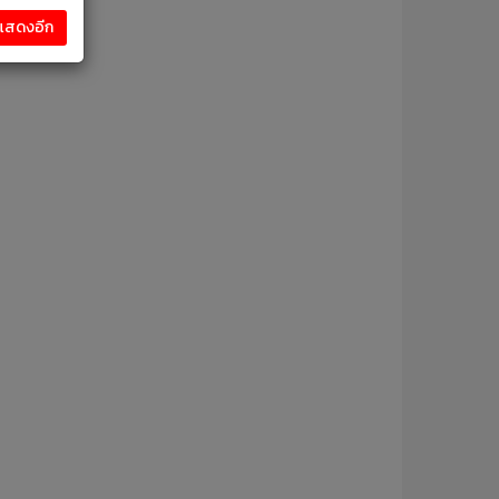
งแสดงอีก