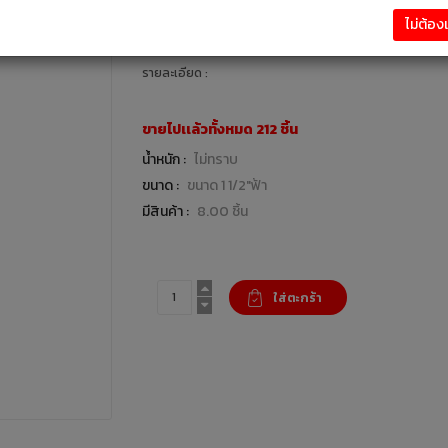
15.00 บาท
ไม่ต้อ
งานระบบประปา : แบรนด์ ท่อน้ำไทย
รายละเอียด :
ขายไปเเล้วทั้งหมด 212 ชิ้น
น้ำหนัก :
ไม่ทราบ
ขนาด :
ขนาด 1 1/2"ฟ้า
มีสินค้า :
8.00 ชิ้น