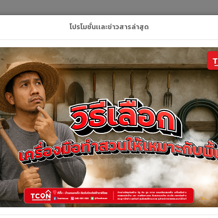
L
โปรโมชั่นเเละข่าวสารล่าสุด
ลัก
สินค้า
คูปอง
บริการของเรา
ติดต่อเ
รายละเอียดสินค้า
รายละเอียดสินค้า
ฝาส้วมทองเหลือง V0060 6" VEGARR