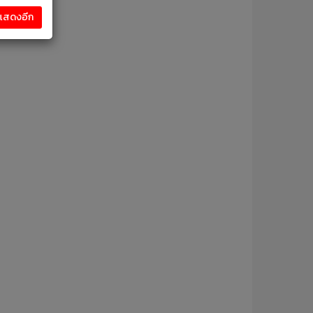
งแสดงอีก