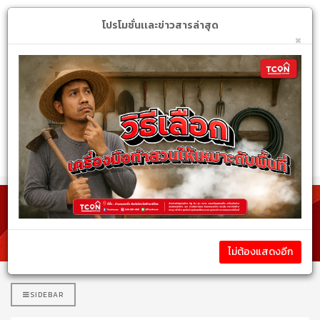
Login
My Account
$
โปรโมชั่นเเละข่าวสารล่าสุด
×
หมวดหมู่สินค้า
รายละเอียดสินค้า
ไม่ต้องแสดงอีก
SIDEBAR