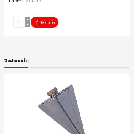
มีสินค้า :
2.00 อัน
สินค้าเเนะนำ