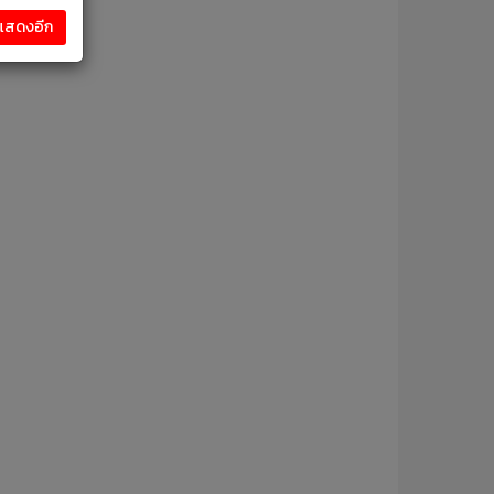
งแสดงอีก