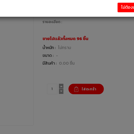
241.00 บาท
ไม่ต้อ
ห้องน้ำ / อุปกรณ์ห้องน้ำ : แบรนด์ VEGARR
รายละเอียด :
ขายไปเเล้วทั้งหมด 96 ชิ้น
น้ำหนัก :
ไม่ทราบ
ขนาด :
-
มีสินค้า :
0.00 ชิ้น