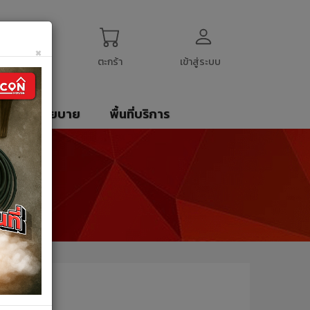
ogin
My Account
English
$
US Dollar
×
ตะกร้า
เข้าสู่ระบบ
รา
นโยบาย
พื้นที่บริการ
 VEGARR