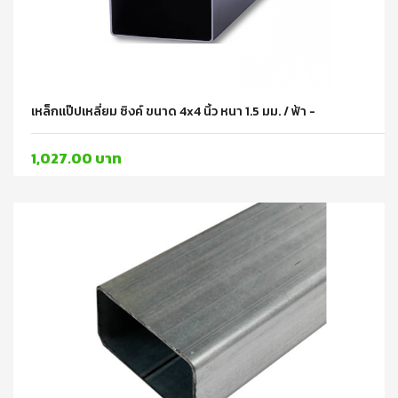
เหล็กแป๊ปเหลี่ยม ซิงค์ ขนาด 4x4 นิ้ว หนา 1.5 มม. / ฟ้า -
1,027.00 บาท