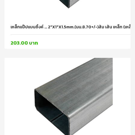
เหล็กแป๊ปแบนซิ้งค์ ... 2"x1"x1.5mm.(นน.8.70+/-)ส้ม เส้น เหล็ก (เหล็ก
203.00 บาท