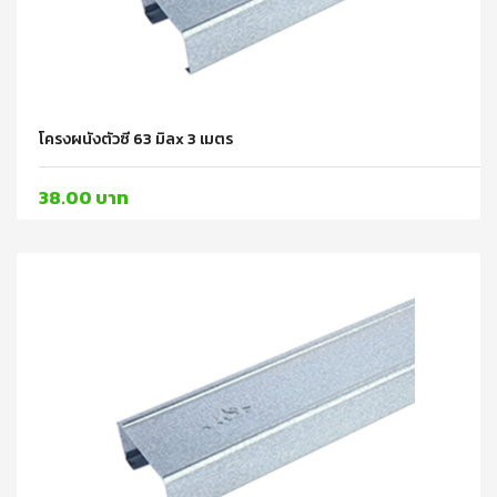
โครงผนังตัวซี 63 มิลx 3 เมตร
38.00 บาท