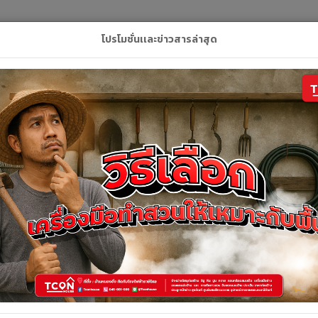
L
โปรโมชั่นเเละข่าวสารล่าสุด
ลัก
สินค้า
คูปอง
บริการของเรา
ติดต่อเ
รายละเอียดสินค้า
รายละเอียดสินค้า
โครงผนังตัวซี 75 มิลx 3 เมตร -