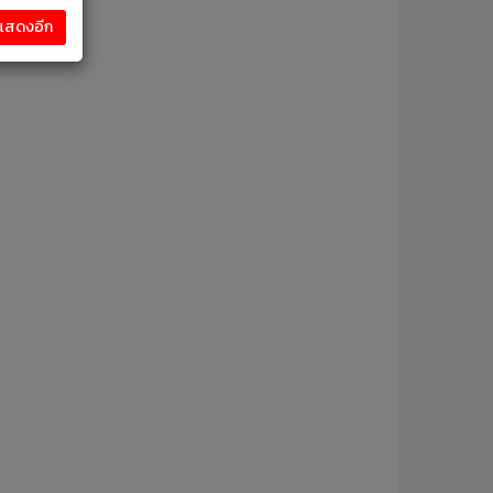
งแสดงอีก