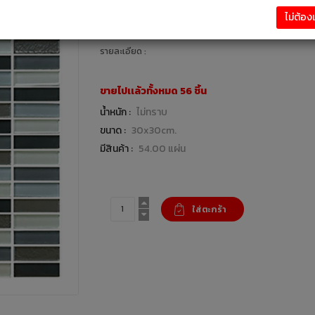
161.00 บาท
ไม่ต้อ
กระเบื้องปูพื้น เเละอุปกรณ์ : แบรนด์ IGLASS
รายละเอียด :
ขายไปเเล้วทั้งหมด 56 ชิ้น
น้ำหนัก :
ไม่ทราบ
ขนาด :
30x30cm.
มีสินค้า :
54.00 แผ่น