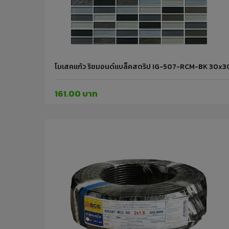
โมเสคแก้ว ริชมอนด์แบล็คสตริป IG-507-RCM-BK 30x3
161.00 บาท