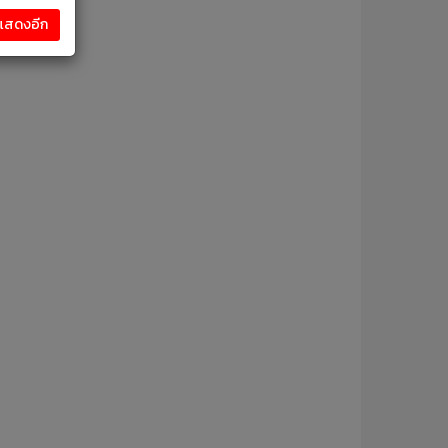
งแสดงอีก