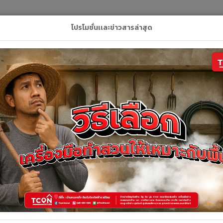
L
โปรโมชั่นเเละข่าวสารล่าสุด
ลัก
สินค้า
คูปอง
บริการของเรา
ติดต่อเ
รายละเอียดสินค้า
รายละเอียดสินค้า
โมเสคแก้ว ริชมอนด์แบล็คสตริป IG-507