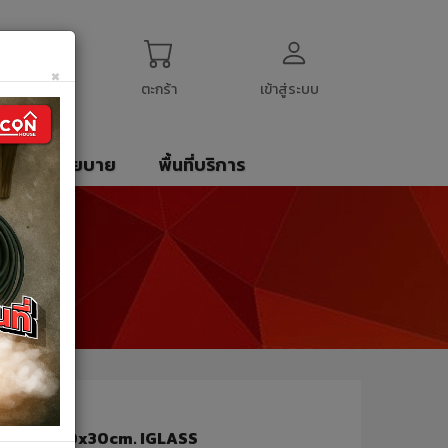
ogin
My Account
English
$
US Dollar
×
ตะกร้า
เข้าสู่ระบบ
รา
นโยบาย
พื้นที่บริการ
-RCM-BK 30x30cm. IGLASS