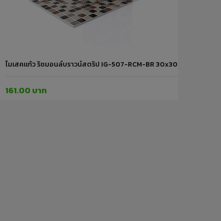
โมเสคแก้ว ริชมอนล์บราวน์สตริป IG-507-RCM-BR 30x30cm. IGLASS
161.00 บาท