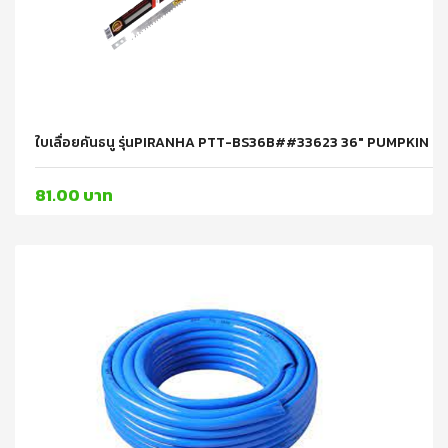
ใบเลื่อยคันธนู รุ่นPIRANHA PTT-BS36B##33623 36" PUMPKIN
81.00 บาท