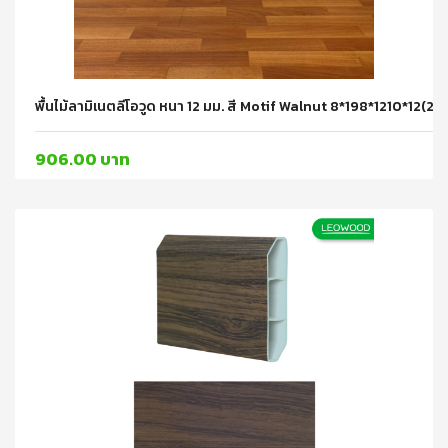
พื้นไม้ลามิเนตลีโอวูด หนา 12 มม. สี Motif Walnut 8*198*1210*12(
906.00 บาท