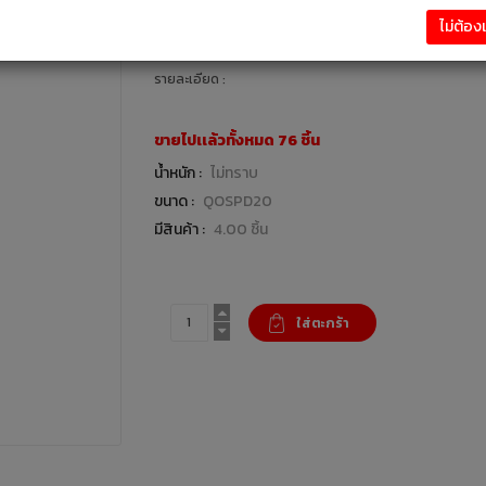
2,311.00 บาท
ไม่ต้อ
ระบบไฟฟ้า : แบรนด์ Schneider
รายละเอียด :
ขายไปเเล้วทั้งหมด 76 ชิ้น
น้ำหนัก :
ไม่ทราบ
ขนาด :
QOSPD20
มีสินค้า :
4.00 ชิ้น