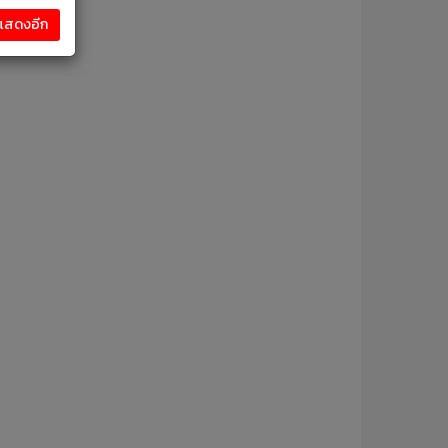
งแสดงอีก