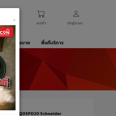
ogin
My Account
English
$
US Dollar
×
ตะกร้า
เข้าสู่ระบบ
รา
นโยบาย
พื้นที่บริการ
ION DEVICE QOSPD20 Schneider