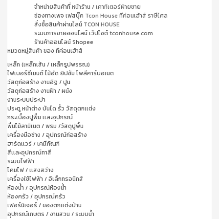
จำหน่ายสินค้าที่
หน้าร้าน / เคาท์เตอร์ฝ่ายขาย
ช่องทางเพจ เฟสบุ๊ค
Tcon House ทีค่อนเฮ้าส์ ราษีไศล
สั่งซื้อสินค้าผ่านไลน์
TCON HOUSE
ระบบการขายออนไลน์ เว็ปไซต์
tconhouse.com
ร้านค้าออนไลน์ Shopee
หมวดหมู่สินค้า ของ ทีค่อนเฮ้าส์
เหล็ก (เหล็กเส้น / เหล็กรูปพรรณ)
ไฟเบอร์ซีเมนต์ ไม้อัด ยิปซัม โพลีคาร์บอเนต
วัสดุก่อสร้าง งานอิฐ / ปูน
วัสดุก่อสร้าง งานฝ้า / ผนัง
งานระบบประปา
ประตู หน้าต่าง บันได รั้ว วัสดุตกเเต่ง
กระเบื้องปูพื้น เเละอุปกรณ์
พื้นไม้ลามิเนต / พรม /วัสดุปูพื้น
เครื่องมือช่าง / อุปกรณ์ก่อสร้าง
ฮาร์ดเเวร์ / เคมีภัณฑ์
สีเเละอุปกรณ์ทาสี
ระบบไฟฟ้า
โคมไฟ / เเสงสว่าง
เครื่องใช้ไฟฟ้า / อิเล็กทรอนิกส์
ห้องน้ำ / อุปกรณ์ห้องน้ำ
ห้องครัว / อุปกรณ์ครัว
เฟอร์นิเจอร์ / ของตกเเต่งบ้าน
อุปกรณ์เกษตร / งานสวน / ระบบน้ำ