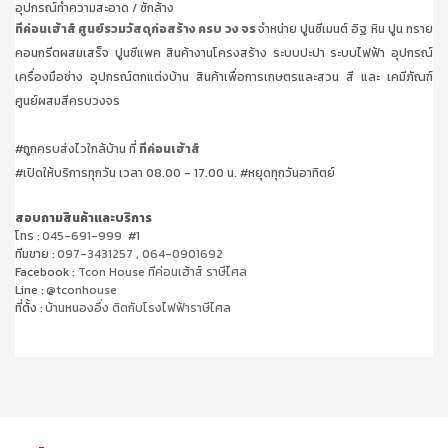
อุปกรณ์ทำความสะอาด / ซักล้าง
ทีค่อนเฮ้าส์ ศูนย์รวมวัสดุก่อสร้าง ครบ วง จร
จำหน่าย ปูนซีเมนต์ อิฐ หิน ปูน ทราย
คอนกรีตผสมเสร็จ ปูนซีแพค สินค้างานโครงสร้าง ระบบปะปา ระบบไฟฟ้า อุปกรณ์
เครื่องมือช่าง อุปกรณ์ตกแต่งบ้าน สินค้าเพื่อการเกษตรและสวน สี และ เคมีภัณฑ์
ศูนย์ผสมสีครบวงจร
#ถูกครบส่งไวใกล้บ้าน ที่
ทีค่อนเฮ้าส์
#เปิดให้บริการทุกวัน เวลา 08.00 - 17.00 น. #หยุดทุกวันอาทิตย์
สอบถามสินค้าและบริการ
โทร :
045-691-999
#1
ทีมขาย :
097-3431257
,
064-0901692
Facebook :
Tcon House ทีค่อนเฮ้าส์ ราษีไศล
Line :
@tconhouse
ที่ตั้ง :
บ้านหนองอึ่ง ติดกับโรงไฟฟ้าราษีไศล